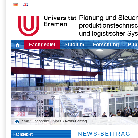
Fachgebiet
Studium
Forschung
Publ
Start
›
Fachgebiet
›
News
› News-Beitrag
NEWS-BEITRAG
Fachgebiet