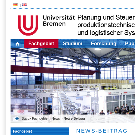
Fachgebiet
Studium
Forschung
Publ
Start
›
Fachgebiet
›
News
› News-Beitrag
NEWS-BEITRAG
Fachgebiet