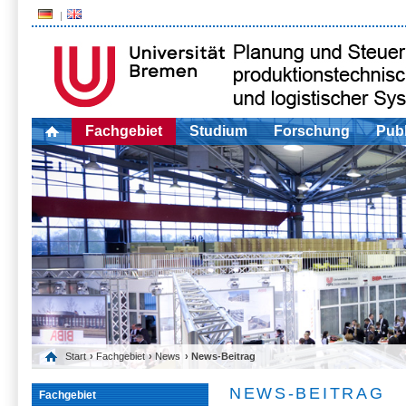
Fachgebiet
Studium
Forschung
Publ
Start
›
Fachgebiet
›
News
› News-Beitrag
NEWS-BEITRAG
Fachgebiet