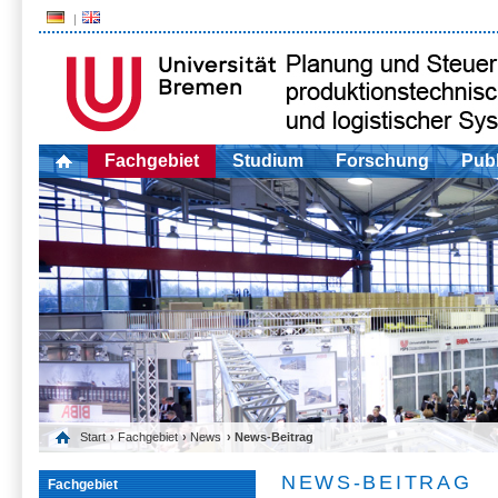
Fachgebiet
Studium
Forschung
Publ
Start
›
Fachgebiet
›
News
› News-Beitrag
NEWS-BEITRAG
Fachgebiet