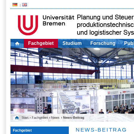
Fachgebiet
Studium
Forschung
Publ
Start
›
Fachgebiet
›
News
› News-Beitrag
NEWS-BEITRAG
Fachgebiet