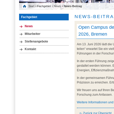
Start
›
Fachgebiet
›
News
› News-Beitrag
NEWS-BEITR
Fachgebiet
Open Campus der 
News
2026, Bremen
Mitarbeiter
Stellenangebote
Am 13. Juni 2026 lädt die
teilen“ erwartet Sie ein v
Kontakt
Führungen in der Forschun
In der ersten Führung zeig
gestaltet werden können. 
Energien, Effizienzmaßna
In der gemeinsamen Führu
Präzision zu erreichen. Er
Wir freuen uns auf Ihren 
Forschung zum Anfassen.
Weitere Informationen un
<- Zurück zur Übersicht