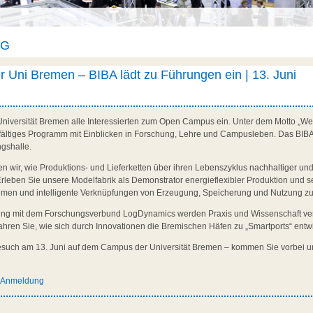
AG
Uni Bremen – BIBA lädt zu Führungen ein | 13. Juni
 Universität Bremen alle Interessierten zum Open Campus ein. Unter dem Motto „We
ielfältiges Programm mit Einblicken in Forschung, Lehre und Campusleben. Das BIBA b
gshalle.
en wir, wie Produktions- und Lieferketten über ihren Lebenszyklus nachhaltiger und
Erleben Sie unsere Modelfabrik als Demonstrator energieflexibler Produktion und 
hmen und intelligente Verknüpfungen von Erzeugung, Speicherung und Nutzung 
ng mit dem Forschungsverbund LogDynamics werden Praxis und Wissenschaft verk
fahren Sie, wie sich durch Innovationen die Bremischen Häfen zu „Smartports“ entw
Besuch am 13. Juni auf dem Campus der Universität Bremen – kommen Sie vorbei 
d Anmeldung