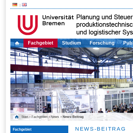
Fachgebiet
Studium
Forschung
Publ
Start
›
Fachgebiet
›
News
› News-Beitrag
NEWS-BEITRAG
Fachgebiet