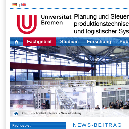
Fachgebiet
Studium
Forschung
Publ
Start
›
Fachgebiet
›
News
› News-Beitrag
NEWS-BEITRAG
Fachgebiet