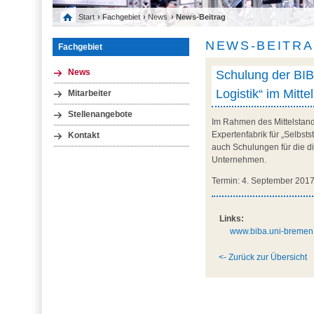
Start
›
Fachgebiet
›
News
› News-Beitrag
NEWS-BEITR
Fachgebiet
Schulung der BIB
News
Logistik“ im Mitt
Mitarbeiter
Stellenangebote
Im Rahmen des Mittelstand
Expertenfabrik für „Selbs
Kontakt
auch Schulungen für die di
Unternehmen.
Termin: 4. September 201
Links:
www.biba.uni-bremen.d
<- Zurück zur Übersicht