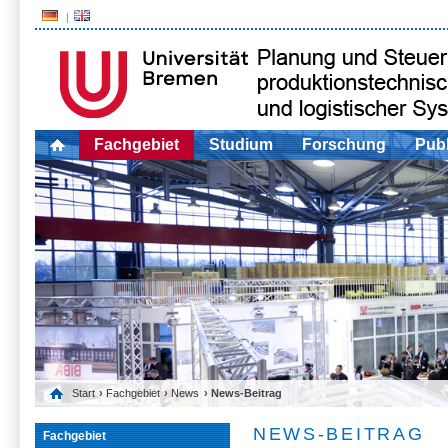
Fachgebiet
Studium
Forschung
Publ
Start
›
Fachgebiet
›
News
› News-Beitrag
NEWS-BEITRAG
Fachgebiet