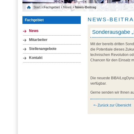
Start
›
Fachgebiet
›
News
› News-Beitrag
NEWS-BEITR
Fachgebiet
Sonderausgabe „I
News
Mitarbeiter
Mit der bereits dritten So
Stellenangebote
die Potentiale dieses Zuku
technischen Revolution ode
Kontakt
Chancen für den Einsatz m
Die neueste BIBA/LogDyn
verfügbar.
Gerne senden wir Ihnen au
<- Zurück zur Übersicht