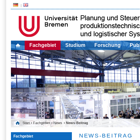
Fachgebiet
Studium
Forschung
Publ
Start
›
Fachgebiet
›
News
› News-Beitrag
NEWS-BEITRAG
Fachgebiet