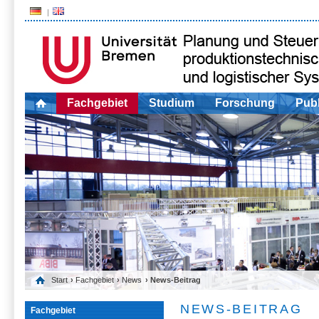
Fachgebiet
Studium
Forschung
Publ
Start
›
Fachgebiet
›
News
› News-Beitrag
NEWS-BEITRAG
Fachgebiet