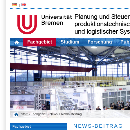
Fachgebiet
Studium
Forschung
Publ
Start
›
Fachgebiet
›
News
› News-Beitrag
NEWS-BEITRAG
Fachgebiet