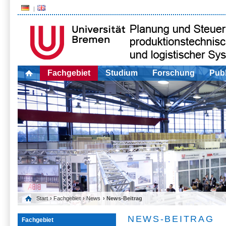
Fachgebiet
Studium
Forschung
Publ
Start
›
Fachgebiet
›
News
› News-Beitrag
NEWS-BEITRAG
Fachgebiet