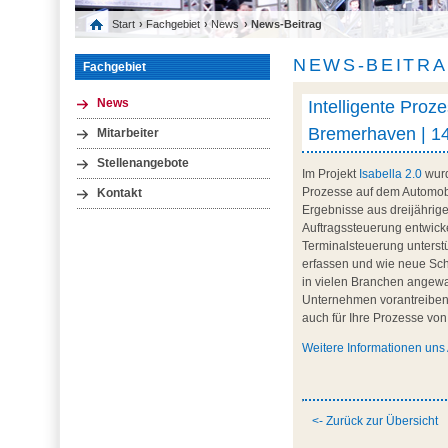
Start
›
Fachgebiet
›
News
› News-Beitrag
NEWS-BEITR
Fachgebiet
Intelligente Proz
News
Bremerhaven | 14
Mitarbeiter
Stellenangebote
Im Projekt
Isabella 2.0
wurd
Prozesse auf dem Automobi
Kontakt
Ergebnisse aus dreijährige
Auftragssteuerung entwicke
Terminalsteuerung unterst
erfassen und wie neue Sch
in vielen Branchen angewa
Unternehmen vorantreiben. 
auch für Ihre Prozesse vo
Weitere Informationen un
<- Zurück zur Übersicht