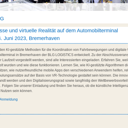
AG
esse und virtuelle Realität auf dem Automobilterminal
. Juni 2023, Bremerhaven
en KI-gestützte Methoden für die Koordination von Fahrbewegungen und digitale 
lterminal in Bremerhaven der BLG LOGISTICS entwickelt. Zu der Abschlussveransta
r Laufzeit vorgestellt werden, sind alle Interessierten eingeladen. Erfahren Sie, w
lt wurden und wie diese funktionieren. Lernen Sie, wie KI-gestützte Algorithmen 
ützen, wie nutzerfreundliche mobile Apps den verschiedenen Anwendern helfen, re
ulungsansätze auf der Basis von VR-Technologie gestaltet sein können. Die inn
ndt werden und den Digitalisierungsgrad sowie langfristig den Wettbewerbsvorteil
Folgen Sie unserer Einladung und finden Sie heraus, ob die künstliche Intelligenz 
n Nutzen sein können.
s Anmeldung