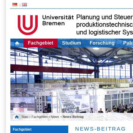
Fachgebiet
Studium
Forschung
Publ
Start
›
Fachgebiet
›
News
› News-Beitrag
NEWS-BEITRAG
Fachgebiet