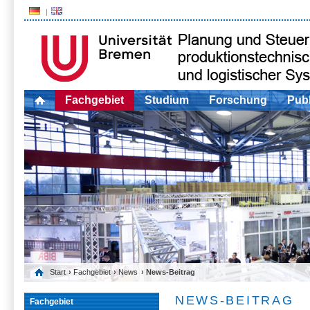
Fachgebiet
Studium
Forschung
Publ
Start
›
Fachgebiet
›
News
› News-Beitrag
NEWS-BEITRAG
Fachgebiet