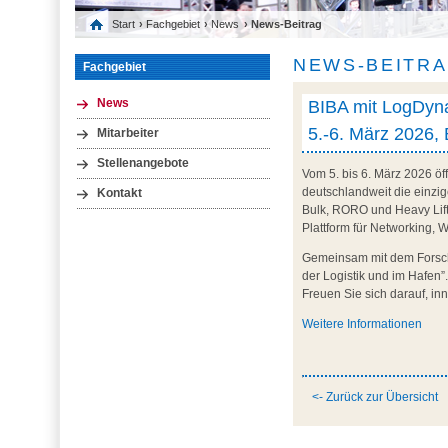
Start
›
Fachgebiet
›
News
› News-Beitrag
NEWS-BEITR
Fachgebiet
BIBA mit LogDyna
News
5.-6. März 2026,
Mitarbeiter
Stellenangebote
Vom 5. bis 6. März 2026 öf
deutschlandweit die einzig
Kontakt
Bulk, RORO und Heavy Lift 
Plattform für Networking, 
Gemeinsam mit dem Forschu
der Logistik und im Hafen
Freuen Sie sich darauf, in
Weitere Informationen
<- Zurück zur Übersicht