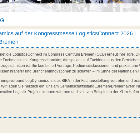
AG
mics auf der Kongressmesse LogisticsConnect 2026 |
 Bremen
fnet die LogisticsConnect im Congress Centrum Bremen (CCB) erneut ihre Tore. Die
e Fachmesse mit Kongresscharakter, die speziell auf Fachleute aus den Bereichen P
zugeschnitten ist. Sie kombiniert Vorträge, Podiumsdiskussionen und praxisnahe W
Wissenstransfer und Brancheninnovationen zu schaffen – im Sinne der Nationalen H
ngsverbund LogDynamics ist das BIBA in der Fachausstellung vertreten und präs
”. Wir laden Sie herzlich ein, uns am Gemeinschaftsstand „Bremen/Bremerhaven“ 
novative Logistik-Projekte kennenzulernen und sich von Beispielen der KI im Hafen 