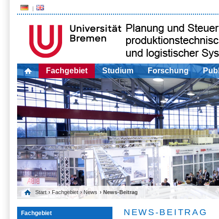
Fachgebiet
Studium
Forschung
Publ
Start
›
Fachgebiet
›
News
› News-Beitrag
NEWS-BEITRAG
Fachgebiet