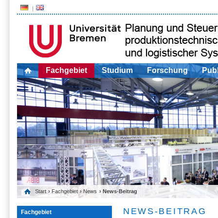
Fachgebiet
Studium
Forschung
Publ
Start
›
Fachgebiet
›
News
› News-Beitrag
NEWS-BEITRAG
Fachgebiet