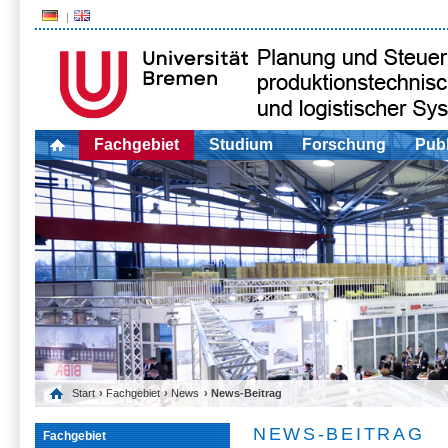
Fachgebiet
Studium
Forschung
Publ
Start
›
Fachgebiet
›
News
› News-Beitrag
NEWS-BEITRAG
Fachgebiet