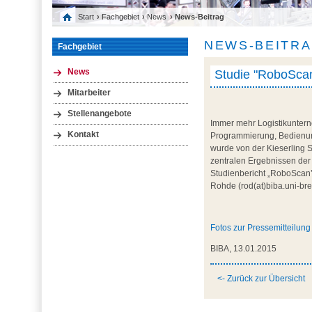
Start
›
Fachgebiet
›
News
› News-Beitrag
NEWS-BEITR
Fachgebiet
Studie "RoboScan'
News
Mitarbeiter
Stellenangebote
Immer mehr Logistikuntern
Kontakt
Programmierung, Bedienung
wurde von der Kieserling S
zentralen Ergebnissen der
Studienbericht „RoboScan’
Rohde (rod(at)biba.uni-br
Fotos zur Pressemitteilung
BIBA, 13.01.2015
<- Zurück zur Übersicht