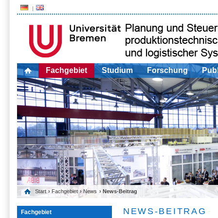
Fachgebiet
Studium
Forschung
Publ
Start
›
Fachgebiet
›
News
› News-Beitrag
NEWS-BEITRAG
Fachgebiet