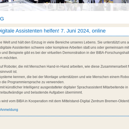
AG
igitale Assistenten helfen! 7. Juni 2024, online
die Welt und hält den Einzug in viele Bereiche unseres Lebens. Sie unterstützt un
 digitale Assistenten schwere oder komplexe Arbeiten statt uns oder gemeinsam mi
 und Beispiele gibt es bei der virtuellen Demonstration in der BIBA-Forschungsha
den möchten.
uf Roboter, die mit Menschen Hand-in-Hand arbeiten, wie diese Zusammenarbeit fu
innvoll ist.
zsysteme kennen, die bei der Montage unterstützen und wie Menschen einem Robo
ne die Programmiersprache zu verwenden.
 mit künstlicher Intelligenz ausgestatteter digitaler Sprachassistent Mitarbeitende i
r zeitaufwändige und belastende Aufgaben übernimmt.
on wird vom BIBA in Kooperation mit dem Mittelstand-Digital Zentrum Bremen-Olde
d Anmeldung