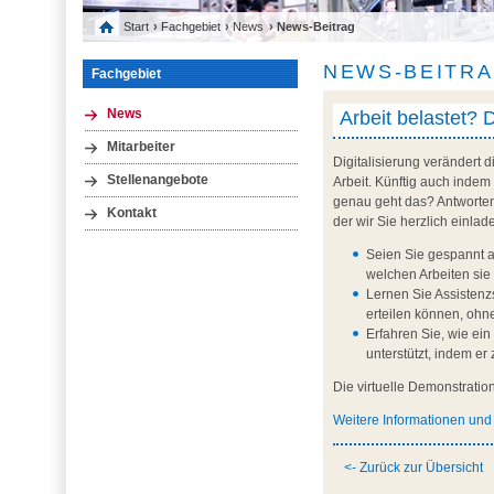
Start
›
Fachgebiet
›
News
› News-Beitrag
NEWS-BEITR
Fachgebiet
Arbeit belastet? D
News
Mitarbeiter
Digitalisierung verändert 
Stellenangebote
Arbeit. Künftig auch indem
genau geht das? Antworten
Kontakt
der wir Sie herzlich einla
Seien Sie gespannt a
welchen Arbeiten sie s
Lernen Sie Assisten
erteilen können, oh
Erfahren Sie, wie ein
unterstützt, indem e
Die virtuelle Demonstrati
Weitere Informationen un
<- Zurück zur Übersicht