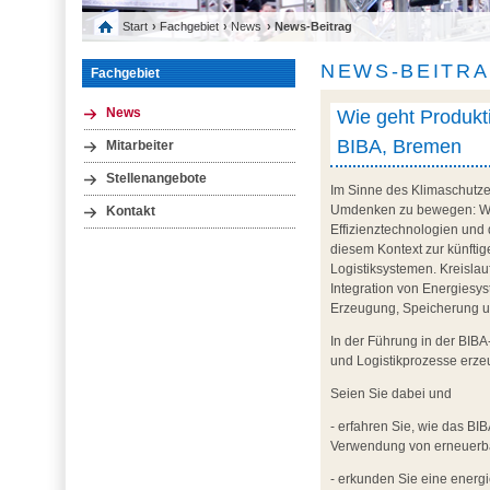
Start
›
Fachgebiet
›
News
› News-Beitrag
NEWS-BEITR
Fachgebiet
Wie geht Produkti
News
BIBA, Bremen
Mitarbeiter
Stellenangebote
Im Sinne des Klimaschutze
Umdenken zu bewegen: We
Kontakt
Effizienztechnologien und 
diesem Kontext zur künfti
Logistiksystemen. Kreislau
Integration von Energiesy
Erzeugung, Speicherung un
In der Führung in der BIB
und Logistikprozesse erzeu
Seien Sie dabei und
- erfahren Sie, wie das BIB
Verwendung von erneuerbar
- erkunden Sie eine energi