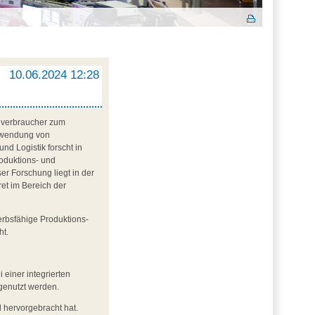
10.06.2024 12:28
ieverbraucher zum
nwendung von
nd Logistik forscht in
roduktions- und
er Forschung liegt in der
et im Bereich der
erbsfähige Produktions-
ht.
 einer integrierten
genutzt werden.
d hervorgebracht hat.