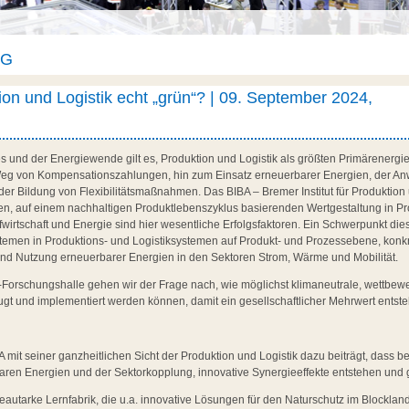
AG
on und Logistik echt „grün“? | 09. September 2024,
s und der Energiewende gilt es, Produktion und Logistik als größten Primärenerg
g von Kompensationszahlungen, hin zum Einsatz erneuerbarer Energien, der A
der Bildung von Flexibilitätsmaßnahmen. Das BIBA – Bremer Institut für Produktion u
gen, auf einem nachhaltigen Produktlebenszyklus basierenden Wertgestaltung in P
fwirtschaft und Energie sind hier wesentliche Erfolgsfaktoren. Ein Schwerpunkt dies
stemen in Produktions- und Logistiksystemen auf Produkt- und Prozessebene, konkr
d Nutzung erneuerbarer Energien in den Sektoren Strom, Wärme und Mobilität.
A-Forschungshalle gehen wir der Frage nach, wie möglichst klimaneutrale, wettbew
gt und implementiert werden können, damit ein gesellschaftlicher Mehrwert entste
A mit seiner ganzheitlichen Sicht der Produktion und Logistik dazu beiträgt, dass bei
en Energien und der Sektorkopplung, innovative Synergieeffekte entstehen und 
eautarke Lernfabrik, die u.a. innovative Lösungen für den Naturschutz im Blocklan