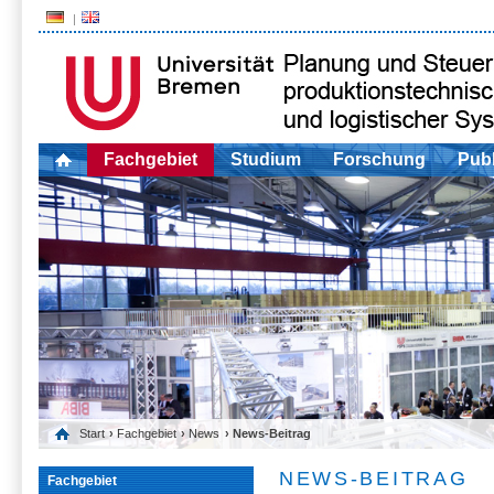
Fachgebiet
Studium
Forschung
Publ
Start
›
Fachgebiet
›
News
› News-Beitrag
NEWS-BEITRAG
Fachgebiet