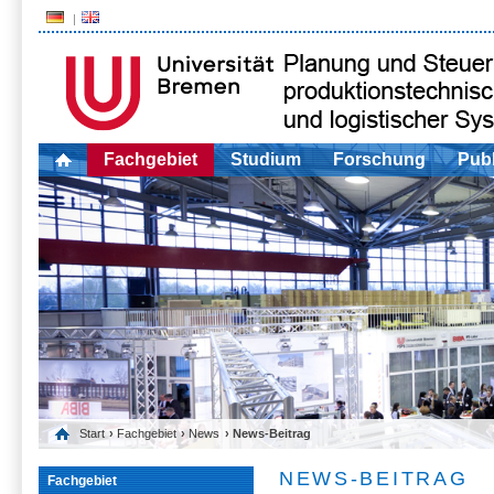
Fachgebiet
Studium
Forschung
Publ
Start
›
Fachgebiet
›
News
› News-Beitrag
NEWS-BEITRAG
Fachgebiet