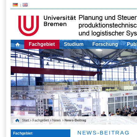
Fachgebiet
Studium
Forschung
Publ
Start
›
Fachgebiet
›
News
› News-Beitrag
NEWS-BEITRAG
Fachgebiet