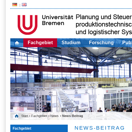
Fachgebiet
Studium
Forschung
Publ
Start
›
Fachgebiet
›
News
› News-Beitrag
NEWS-BEITRAG
Fachgebiet