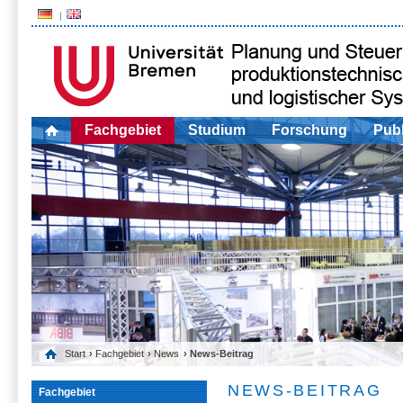
Fachgebiet
Studium
Forschung
Publ
Start
›
Fachgebiet
›
News
› News-Beitrag
NEWS-BEITRAG
Fachgebiet