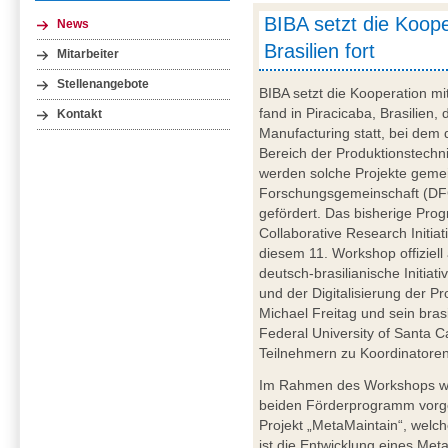
BIBA setzt die Koope
News
Brasilien fort
Mitarbeiter
Stellenangebote
BIBA setzt die Kooperation mit
fand in Piracicaba, Brasilie
Kontakt
Manufacturing statt, bei dem 
Bereich der Produktionstechni
werden solche Projekte gem
Forschungsgemeinschaft (DF
gefördert. Das bisherige Pr
Collaborative Research Initia
diesem 11. Workshop offiziell
deutsch-brasilianische Initiati
und der Digitalisierung der Pro
Michael Freitag und sein bras
Federal University of Santa 
Teilnehmern zu Koordinatoren
Im Rahmen des Workshops wu
beiden Förderprogramm vorgest
Projekt „MetaMaintain“, welch
ist die Entwicklung eines Me