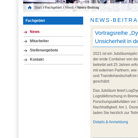
Start
›
Fachgebiet
›
News
› News-Beitrag
NEWS-BEITR
Fachgebiet
Vortragsreihe „D
News
Unsicherheit in d
Mitarbeiter
Stellenangebote
2021 ist ein Jubiläumsjahr
der erste Container von d
Kontakt
betreibt seit 25 Jahren er
mit externen Partnern, wie
und Transferlandschaft im
geschätzt.
Das Jubiläum feiert LogDyn
Logistikforschung in Brem
Forschungsaktivitäten vor.
Nachhaltigkeit. Am 1. Deze
laden Sie herzlich zur Tei
Details &
Anmeldung