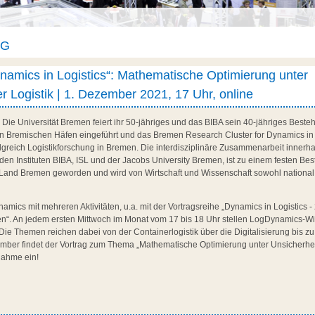
AG
ynamics in Logistics“: Mathematische Optimierung unter
er Logistik | 1. Dezember 2021, 17 Uhr, online
: Die Universität Bremen feiert ihr 50-jähriges und das BIBA sein 40-jähriges Best
en Bremischen Häfen eingeführt und das Bremen Research Cluster for Dynamics in
folgreich Logistikforschung in Bremen. Die interdisziplinäre Zusammenarbeit innerha
 den Instituten BIBA, ISL und der Jacobs University Bremen, ist zu einem festen Be
 Land Bremen geworden und wird von Wirtschaft und Wissenschaft sowohl national 
amics mit mehreren Aktivitäten, u.a. mit der Vortragsreihe „Dynamics in Logistics -
en“. An jedem ersten Mittwoch im Monat vom 17 bis 18 Uhr stellen LogDynamics-Wi
 Die Themen reichen dabei von der Containerlogistik über die Digitalisierung bis z
mber findet der Vortrag zum Thema „Mathematische Optimierung unter Unsicherheit i
lnahme ein!