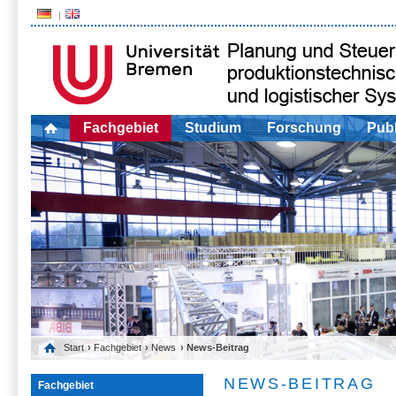
Fachgebiet
Studium
Forschung
Publ
Start
›
Fachgebiet
›
News
› News-Beitrag
NEWS-BEITRAG
Fachgebiet