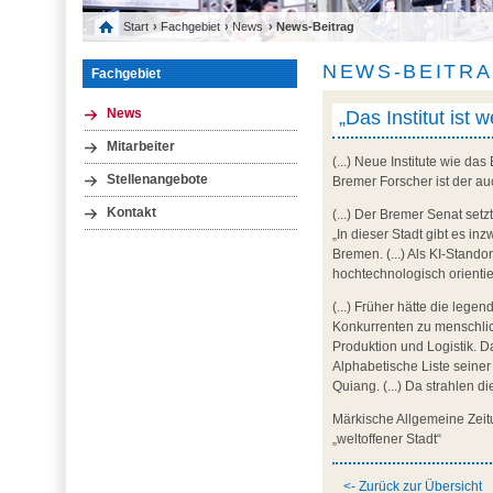
Start
›
Fachgebiet
›
News
› News-Beitrag
NEWS-BEITR
Fachgebiet
„Das Institut ist w
News
Mitarbeiter
(...) Neue Institute wie d
Stellenangebote
Bremer Forscher ist der au
Kontakt
(...) Der Bremer Senat set
„In dieser Stadt gibt es 
Bremen. (...) Als KI-Stand
hochtechnologisch orienti
(...) Früher hätte die leg
Konkurrenten zu menschlic
Produktion und Logistik. Da
Alphabetische Liste seiner 
Quiang. (...) Da strahlen die
Märkische Allgemeine Zeit
„weltoffener Stadt“
<- Zurück zur Übersicht