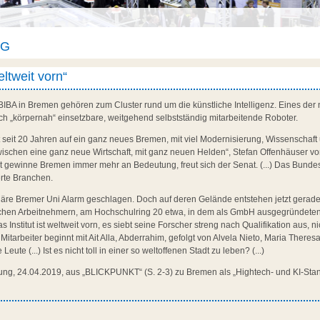
AG
eltweit vorn“
as BIBA in Bremen gehören zum Cluster rund um die künstliche Intelligenz. Eines der
ch „körpernah“ einsetzbare, weitgehend selbstständig mitarbeitende Roboter.
zt seit 20 Jahren auf ein ganz neues Bremen, mit viel Modernisierung, Wissenschaft 
inzwischen eine ganz neue Wirtschaft, mit ganz neuen Helden“, Stefan Offenhäuser
ort gewinne Bremen immer mehr an Bedeutung, freut sich der Senat. (...) Das Bundesl
erte Branchen.
endäre Bremer Uni Alarm geschlagen. Doch auf deren Gelände entstehen jetzt gerade
hen Arbeitnehmern, am Hochschulring 20 etwa, in dem als GmbH ausgegründeten Br
s Institut ist weltweit vorn, es siebt seine Forscher streng nach Qualifikation aus, n
Mitarbeiter beginnt mit Ait Alla, Abderrahim, gefolgt von Alvela Nieto, Maria Theres
 Leute (...) Ist es nicht toll in einer so weltoffenen Stadt zu leben? (...)
ung, 24.04.2019, aus „BLICKPUNKT“ (S. 2-3) zu Bremen als „Hightech- und KI-Stan