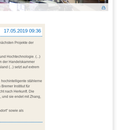
17.05.2019 09:36
 nächsten Projekte der
und Hochtechnologie. (...)
 von der Handelskammer
and (...) setzt auf extrem
 hochintelligente stählerne
emer Institiut für
icht nach Herkunft. Die
a, und sie endet mit Zhang,
dort“ sowie als