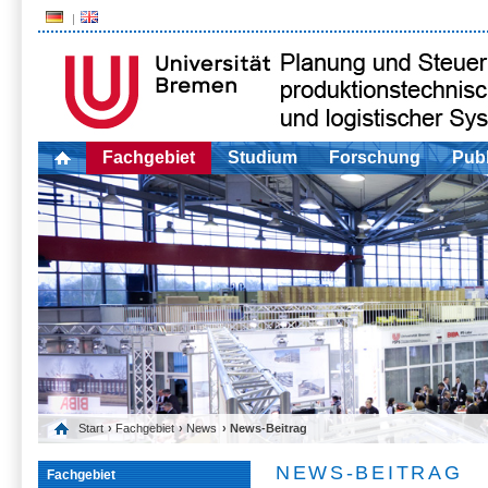
Fachgebiet
Studium
Forschung
Publ
Start
›
Fachgebiet
›
News
› News-Beitrag
NEWS-BEITRAG
Fachgebiet