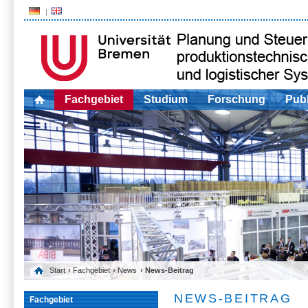
Fachgebiet
Studium
Forschung
Publ
Start
›
Fachgebiet
›
News
› News-Beitrag
NEWS-BEITRAG
Fachgebiet