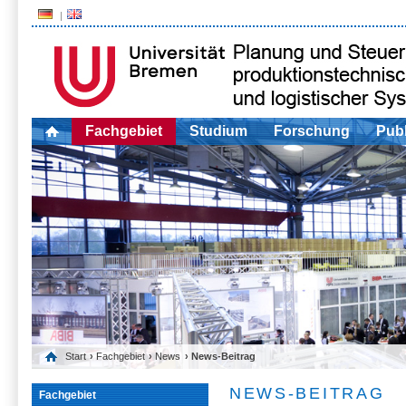
Fachgebiet
Studium
Forschung
Publ
Start
›
Fachgebiet
›
News
› News-Beitrag
NEWS-BEITRAG
Fachgebiet