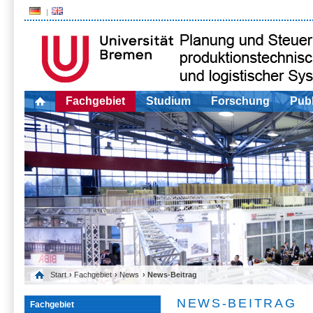
Fachgebiet
Studium
Forschung
Publ
Start
›
Fachgebiet
›
News
› News-Beitrag
NEWS-BEITRAG
Fachgebiet