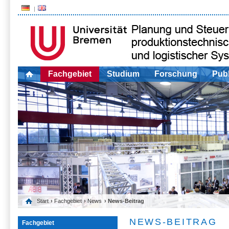
Fachgebiet
Studium
Forschung
Publ
Start
›
Fachgebiet
›
News
› News-Beitrag
NEWS-BEITRAG
Fachgebiet