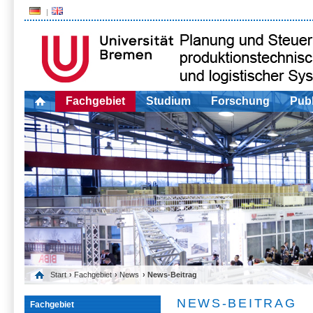
Fachgebiet
Studium
Forschung
Publ
Start
›
Fachgebiet
›
News
› News-Beitrag
NEWS-BEITRAG
Fachgebiet