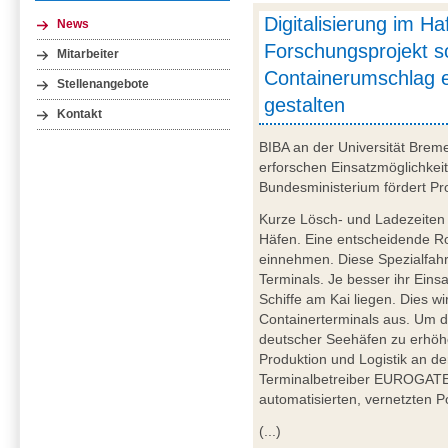
Digitalisierung im H
News
Forschungsprojekt so
Mitarbeiter
Containerumschlag ef
Stellenangebote
gestalten
Kontakt
BIBA an der Universität Bre
erforschen Einsatzmöglichkei
Bundesministerium fördert Pro
Kurze Lösch- und Ladezeiten s
Häfen. Eine entscheidende R
einnehmen. Diese Spezialfahr
Terminals. Je besser ihr Einsa
Schiffe am Kai liegen. Dies wir
Containerterminals aus. Um d
deutscher Seehäfen zu erhöhe
Produktion und Logistik an de
Terminalbetreiber EUROGATE e
automatisierten, vernetzten 
(...)