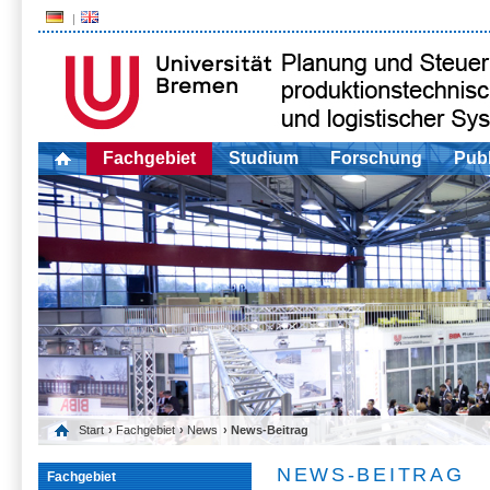
Fachgebiet
Studium
Forschung
Publ
Start
›
Fachgebiet
›
News
› News-Beitrag
NEWS-BEITRAG
Fachgebiet