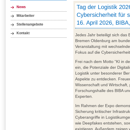
Tag der Logistik 202
News
Cybersicherheit für s
Mitarbeiter
16. April 2026, BIB
Stellenangebote
Kontakt
Jedes Jahr beteiligt sich das
Bremen Oldenburg am bundesw
Veranstaltung mit wechselnd
Fokus auf die Cybersicherheit 
Frei nach dem Motto “KI in der
ein, die Potenziale der Digital
Logistik unter besonderer Ber
Aspekte zu entdecken. Freuen
Wissenschaft und Wirtschaft,
Forschungshalle des BIBA un
Experten.
Im Rahmen der Expo demonstri
Sicherung kritischer Infrastru
Cyberangriffe in Logistikumg
wie Deepfakes entstehen, so
existieren. Außerdem zeigen 