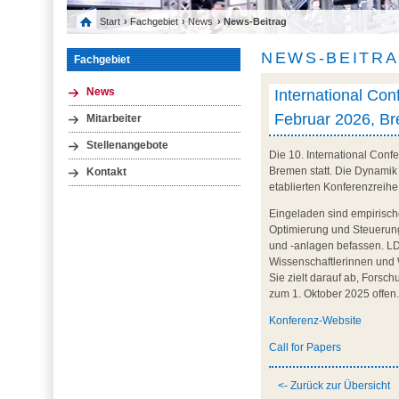
Start
›
Fachgebiet
›
News
› News-Beitrag
NEWS-BEITR
Fachgebiet
International Con
News
Februar 2026, B
Mitarbeiter
Stellenangebote
Die 10. International Conf
Bremen statt. Die Dynamik
Kontakt
etablierten Konferenzreihe
Eingeladen sind empirische
Optimierung und Steuerung
und -anlagen befassen. LDI
Wissenschaftlerinnen und 
Sie zielt darauf ab, Forsc
zum 1. Oktober 2025 offen
Konferenz-Website
Call for Papers
<- Zurück zur Übersicht