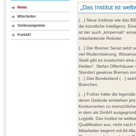
„Das Institut ist welt
News
Mitarbeiter
(...) Neue Institute wie das
Stellenangebote
die künstliche Intelligenz. E
ist der auch „körpernah“ eins
Kontakt
mitarbeitende Roboter.
(...) Der Bremer Senat setzt 
viel Modernisierung, Wissensc
Stadt gibt es inzwischen eine
Helden“, Stefan Offenhäuser 
Standort gewinne Bremen imm
(...) Das Bundesland (...) set
Branchen.
(...) Früher hätte die legend
deren Gelände entstehen jetzt
Konkurrenten zu menschliche
in dem als GmbH ausgegründet
Logistik. Das Institut ist welt
Qualifikation aus, nicht nach 
Mitarbeiter beginnt mit Ait All