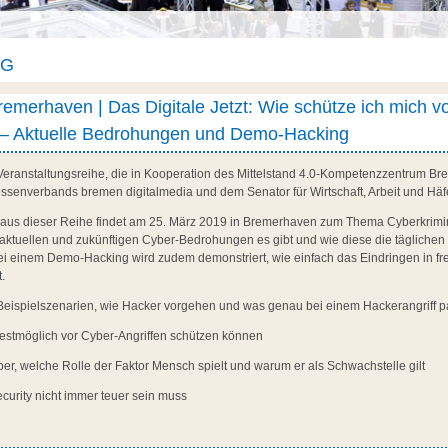
AG
emerhaven | Das Digitale Jetzt: Wie schütze ich mich v
t – Aktuelle Bedrohungen und Demo-Hacking
ne Veranstaltungsreihe, die in Kooperation des Mittelstand 4.0-Kompetenzzentrum 
teressenverbands bremen digitalmedia und dem Senator für Wirtschaft, Arbeit und Hä
aus dieser Reihe findet am 25. März 2019 in Bremerhaven zum Thema Cyberkriminali
e aktuellen und zukünftigen Cyber-Bedrohungen es gibt und wie diese die tägliche
ei einem Demo-Hacking wird zudem demonstriert, wie einfach das Eindringen in fr
t.
Beispielszenarien, wie Hacker vorgehen und was genau bei einem Hackerangriff p
 bestmöglich vor Cyber-Angriffen schützen können
über, welche Rolle der Faktor Mensch spielt und warum er als Schwachstelle gilt
ecurity nicht immer teuer sein muss