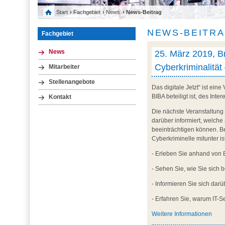
Start
›
Fachgebiet
›
News
› News-Beitrag
NEWS-BEITR
Fachgebiet
25. März 2019, Br
News
Cyberkriminalitä
Mitarbeiter
Stellenangebote
Das digitale Jetzt“ ist ei
BIBA beteiligt ist, des In
Kontakt
Die nächste Veranstaltung 
darüber informiert, welch
beeinträchtigen können. B
Cyberkriminelle mitunter is
- Erleben Sie anhand von 
- Sehen Sie, wie Sie sich
- Informieren Sie sich dar
- Erfahren Sie, warum IT-S
Weitere Informationen