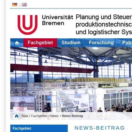
Fachgebiet
Studium
Forschung
Publ
Start
›
Fachgebiet
›
News
› News-Beitrag
NEWS-BEITRAG
Fachgebiet