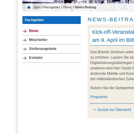
Start
›
Fachgebiet
›
News
› News-Beitrag
NEWS-BEITR
Fachgebiet
Kick-off-Veranst
News
am 9. April im B
Mitarbeiter
Stellenangebote
Das Bremer Zentrum unters
zu erhöhen. Lassen Sie si
Kontakt
Digitalisierungsüberlegen
anderem wird Herr Guido F
ändernde Märkte und Kunde
der mittelständischen Zuli
Nutzen Sie die Gelegenhe
Programm
<- Zurück zur Übersicht