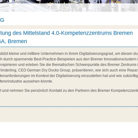
AG
altung des Mittelstand 4.0-Kompetenzzentrums Bremen
IBA, Bremen
tützt kleine und mittlere Unternehmen in ihrem Digitalisierungsgrad, um diesen 
ch durch spannende Best-Practice-Beispielen aus den Bremer Innovationsclustern 
 inspirieren und erleben Sie die thematischen Schwerpunkte des Bremer Zentrums 
örsterling, CEO German Dry Docks Group, präsentieren, wie sich auch eine Repara
nanforderungen im Kontext der Digitalisierung einzustellen hat und wie zukünfti
efererindustrie aussehen könnte.
it und nehmen Sie persönlich Kontakt zu den Partnern des Bremer Kompetenzzent