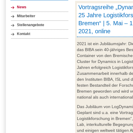
Vortragsreihe „Dynam
News
25 Jahre Logistikfor
Mitarbeiter
Bremen“ | 5. Mai – 
Stellenangebote
2021, online
Kontakt
2021 ist ein Jubiläumsjahr: Di
das BIBA sein 40-jähriges Be
Container von den Bremische
Cluster for Dynamics in Logist
Jahren erfolgreich Logistikfor
Zusammenarbeit innerhalb der
den Instituten BIBA, ISL und 
festen Bestandteil der Forsc
Bremen geworden und wird vo
national als auch internationa
Das Jubiläum von LogDynamics
Geplant sind u.a. eine Vortra
Logistikforschung in Bremen“
Lab, interkulturelle Begegnun
und einigen weltweit tätigen 