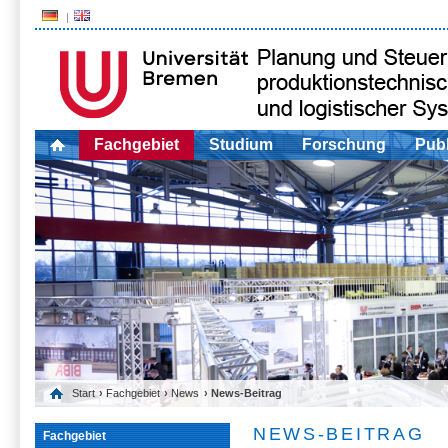
Fachgebiet
Studium
Forschung
Publ
Start
›
Fachgebiet
›
News
› News-Beitrag
NEWS-BEITRAG
Fachgebiet