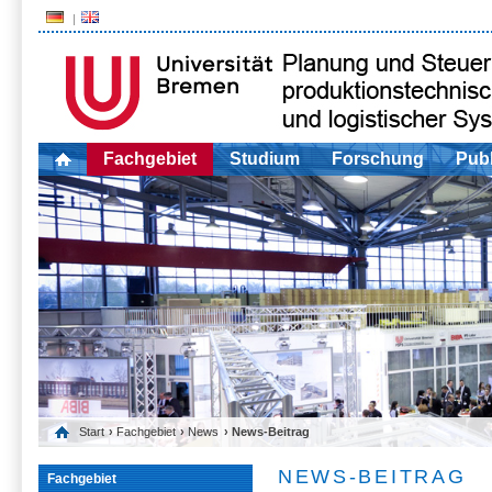
Fachgebiet
Studium
Forschung
Publ
Start
›
Fachgebiet
›
News
› News-Beitrag
NEWS-BEITRAG
Fachgebiet