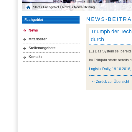
Start
›
Fachgebiet
›
News
› News-Beitrag
NEWS-BEITR
Fachgebiet
Triumph der Techni
News
durch
Mitarbeiter
Stellenangebote
(...) Das System sei berei
Kontakt
Im Frühjahr starte bereits de
Logistik Daily, 19.10.2018,
<- Zurück zur Übersicht