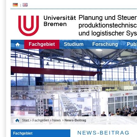
Fachgebiet
Studium
Forschung
Publ
Start
›
Fachgebiet
›
News
› News-Beitrag
NEWS-BEITRAG
Fachgebiet